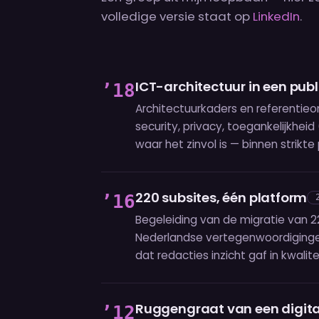
volledige versie staat op
LinkedIn
.
ICT-architectuur in een pub
’18
Architectuurkaders en referenti
security, privacy, toegankelijkhe
waar het zinvol is — binnen strikte
220 subsites, één platform
’16
Begeleiding van de migratie van 2
Nederlandse vertegenwoordiginge
dat redacties inzicht gaf in kwalit
Ruggengraat van een digita
’12