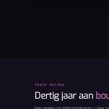
TRACK RECORD
Dertig jaar aan
bo
Een greep uit mijn loopbaan — hier