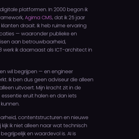
digitale platformen. In 2000 begon ik
framework,
Agima CMS
, dat ik 25 jaar
klanten draait. Ik heb ruime ervaring
caties — waaronder publieke en
isen aan betrouwbaarheid,
 werk ik daarnaast als ICT-architect in
en wil begrijpen — en engineer
rkt. Ik ben dus geen adviseur die alleen
leen uitvoert. Mijn kracht zit in de
 essentie eruit halen en dan iets
 kunnen.
dbaarheid, contentstructuren en nieuwe
kijk ik niet alleen naar wat technisch
egrijpelijk en waardevol is. AI is