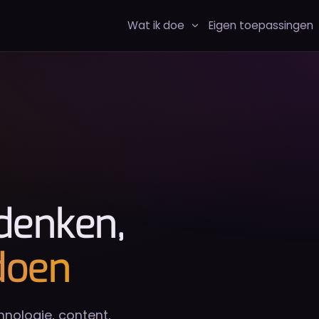
Wat ik doe
Eigen toepassingen
 denken,
doen
hnologie, content,