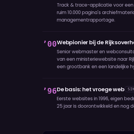
Track & trace-applicatie voor een 
ruim 10.000 pagina's archiefmater
managementrapportage.
Webpionier bij de Rijksoverh
’00
Senior webmaster en webconsultant
van een ministeriewebsite naar Ri
een grootbank en een landelijke 
De basis: het vroege web
’96
SI
Eerste websites in 1996, eigen bed
25 jaar is doorontwikkeld en nog dag