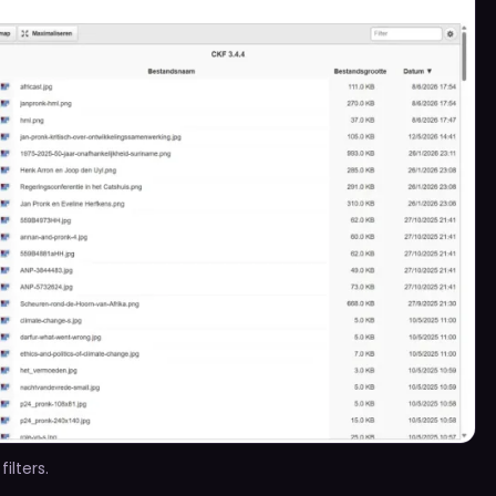
lters.