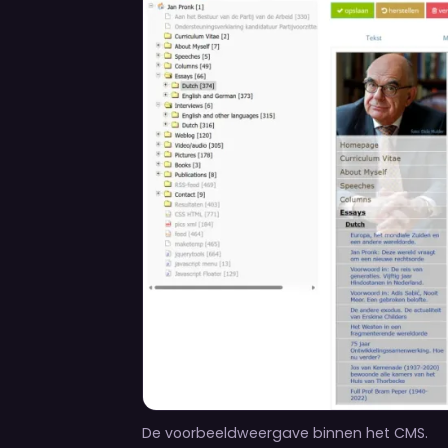
De voorbeeldweergave binnen het CMS.