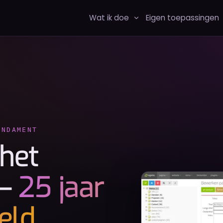
Wat ik doe
Eigen toepassingen
UNDAMENT
het
 —
25 jaar
eld